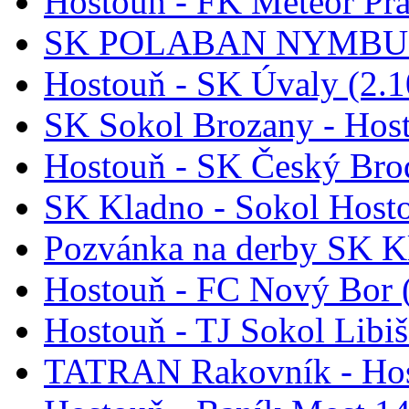
Hostouň - FK Meteor Pr
SK POLABAN NYMBURK
Hostouň - SK Úvaly (2.1
SK Sokol Brozany - Host
Hostouň - SK Český Brod
SK Kladno - Sokol Hosto
Pozvánka na derby SK K
Hostouň - FC Nový Bor 
Hostouň - TJ Sokol Libiš
TATRAN Rakovník - Hos