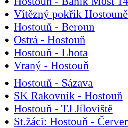
Hostouň - Baník Most 14
Vítězný pokřik Hostouně 
Hostouň - Beroun
Ostrá - Hostouň
Hostouň - Lhota
Vraný - Hostouň
Hostouň - Sázava
SK Rakovník - Hostouň
Hostouň - TJ Jíloviště
St.žáci: Hostouň - Červe