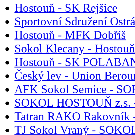
Hostouň - SK Rejšice
Sportovní Sdružení Ostr
Hostouň - MFK Dobříš
Sokol Klecany - Hostouň
Hostouň - SK POLABAN 
Český lev - Union Berou
AFK Sokol Semice - S
SOKOL HOSTOUŇ z.s. -
Tatran RAKO Rakovník
TJ Sokol Vraný - SOKO