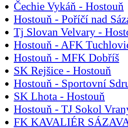
Čechie Vykáň - Hostouň
Hostouň - Poříčí nad Sá
Tj Slovan Velvary - Hos
Hostouň - AFK Tuchlovi
Hostouň - MFK Dobříš
SK Rejšice - Hostouň
Hostouň - Sportovní Sdr
SK Lhota - Hostouň
Hostouň - TJ Sokol Vran
FK KAVALIÉR SÁZAVA 