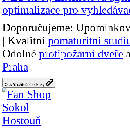
optimalizace pro vyhledáva
Doporučujeme: Upomínkov
| Kvalitní
pomaturitní stud
Odolné
protipožární dveře
a
Praha
Otevřit užitečné odkazy