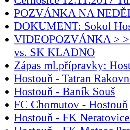
POZVÁNKA NA NEDĚLI
DOKUMENT: Sokol Host
VIDEOPOZVÁNKA > >
vs. SK KLADNO
Zápas ml.přípravky: Ho
Hostouň - Tatran Rakovn
Hostouň - Baník Souš
FC Chomutov - Hostouň
Hostouň - FK Neratovice