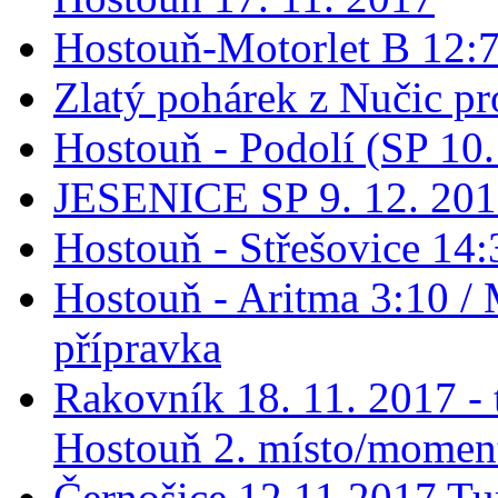
Hostouň-Motorlet B 12:7 
Zlatý pohárek z Nučic pro
Hostouň - Podolí (SP 10
JESENICE SP 9. 12. 20
Hostouň - Střešovice 14:
Hostouň - Aritma 3:10 / 
přípravka
Rakovník 18. 11. 2017 - t
Hostouň 2. místo/momen
Černošice 12.11.2017 Tur