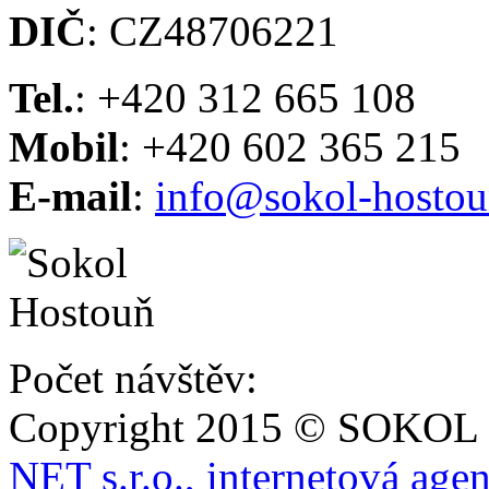
DIČ
: CZ48706221
Tel.
: +420 312 665 108
Mobil
: +420 602 365 215
E-mail
:
info@sokol-hostou
Počet návštěv:
Copyright 2015 © SOKOL
NET s.r.o., internetová age