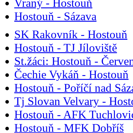
Vraný - Hostouň
Hostouň - Sázava
SK Rakovník - Hostouň
Hostouň - TJ Jíloviště
St.žáci: Hostouň - Červe
Čechie Vykáň - Hostouň
Hostouň - Poříčí nad Sá
Tj Slovan Velvary - Hos
Hostouň - AFK Tuchlovi
Hostouň - MFK Dobříš