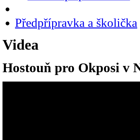
Předpřípravka a školička
Videa
Hostouň pro Okposi v N