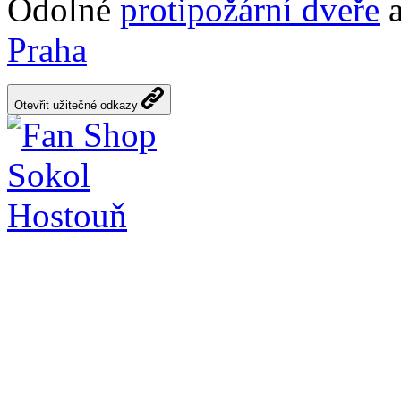
Odolné
protipožární dveře
a
Praha
Otevřit užitečné odkazy