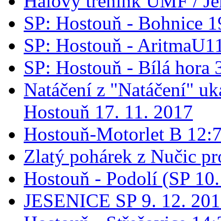
Halový trénink ÚMF / Je
SP: Hostouň - Bohnice 1
SP: Hostouň - AritmaU1
SP: Hostouň - Bílá hora 
Natáčení z "Natáčení" 
Hostouň 17. 11. 2017
Hostouň-Motorlet B 12:7 
Zlatý pohárek z Nučic pro
Hostouň - Podolí (SP 10
JESENICE SP 9. 12. 20