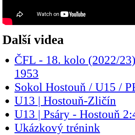
Další videa
ČFL - 18. kolo (2022/23
1953
Sokol Hostouň / U15 / P
U13 | Hostouň-Zličín
U13 | Psáry - Hostouň 2:
Ukázkový trénink