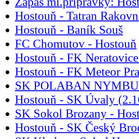
Zápas ml.přípravky: Ho
Hostouň - Tatran Rakovn
Hostouň - Baník Souš
FC Chomutov - Hostouň
Hostouň - FK Neratovice
Hostouň - FK Meteor Pr
SK POLABAN NYMBURK
Hostouň - SK Úvaly (2.1
SK Sokol Brozany - Host
Hostouň - SK Český Brod