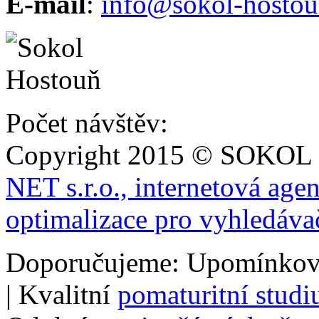
E-mail
:
info@sokol-hostou
Počet návštěv:
Copyright 2015 © SOKOL
NET s.r.o., internetová age
optimalizace pro vyhledáva
Doporučujeme: Upomínkov
| Kvalitní
pomaturitní stud