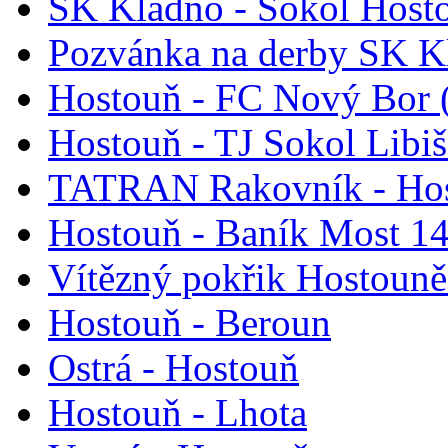
SK Kladno - Sokol Hosto
Pozvánka na derby SK K
Hostouň - FC Nový Bor 
Hostouň - TJ Sokol Libiš
TATRAN Rakovník - Hos
Hostouň - Baník Most 14
Vítězný pokřik Hostouně 
Hostouň - Beroun
Ostrá - Hostouň
Hostouň - Lhota