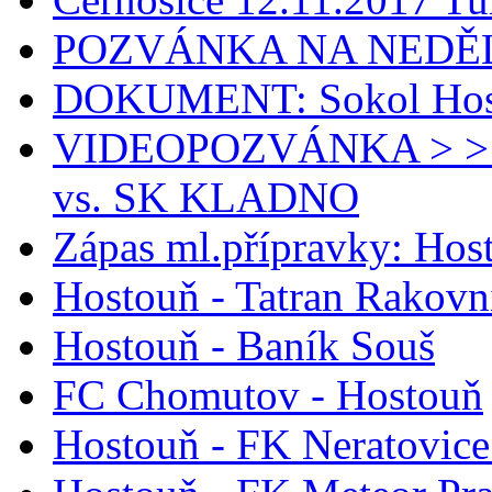
POZVÁNKA NA NEDĚLI
DOKUMENT: Sokol Host
VIDEOPOZVÁNKA > >
vs. SK KLADNO
Zápas ml.přípravky: Ho
Hostouň - Tatran Rakovn
Hostouň - Baník Souš
FC Chomutov - Hostouň
Hostouň - FK Neratovice