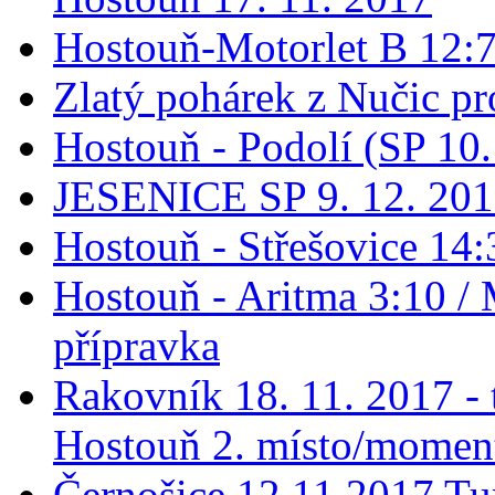
Hostouň-Motorlet B 12:7 
Zlatý pohárek z Nučic pro
Hostouň - Podolí (SP 10
JESENICE SP 9. 12. 20
Hostouň - Střešovice 14:
Hostouň - Aritma 3:10 / 
přípravka
Rakovník 18. 11. 2017 - t
Hostouň 2. místo/momen
Černošice 12.11.2017 Tur