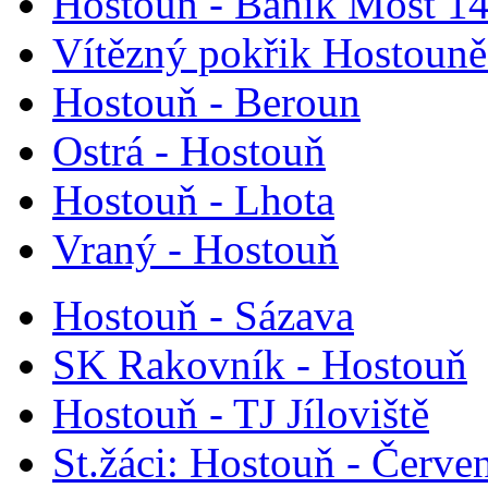
Hostouň - Baník Most 14
Vítězný pokřik Hostouně 
Hostouň - Beroun
Ostrá - Hostouň
Hostouň - Lhota
Vraný - Hostouň
Hostouň - Sázava
SK Rakovník - Hostouň
Hostouň - TJ Jíloviště
St.žáci: Hostouň - Červe