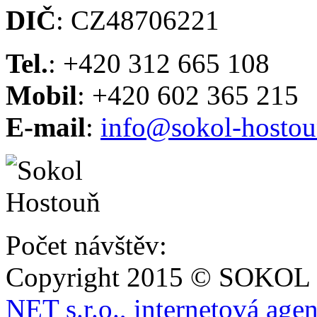
DIČ
: CZ48706221
Tel.
: +420 312 665 108
Mobil
: +420 602 365 215
E-mail
:
info@sokol-hostou
Počet návštěv:
Copyright 2015 © SOKOL
NET s.r.o., internetová age