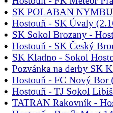
Hostouň - FK Meteor Pr
SK POLABAN NYMBURK
Hostouň - SK Úvaly (2.1
SK Sokol Brozany - Host
Hostouň - SK Český Brod
SK Kladno - Sokol Hosto
Pozvánka na derby SK K
Hostouň - FC Nový Bor 
Hostouň - TJ Sokol Libiš
TATRAN Rakovník - Hos