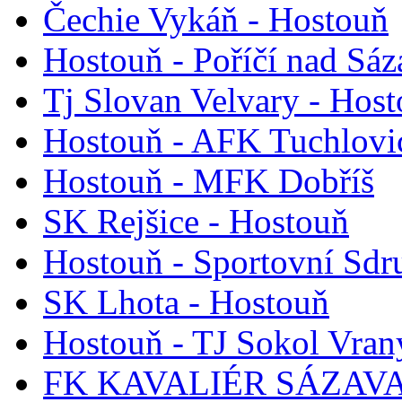
Čechie Vykáň - Hostouň
Hostouň - Poříčí nad Sá
Tj Slovan Velvary - Hos
Hostouň - AFK Tuchlovi
Hostouň - MFK Dobříš
SK Rejšice - Hostouň
Hostouň - Sportovní Sdr
SK Lhota - Hostouň
Hostouň - TJ Sokol Vran
FK KAVALIÉR SÁZAVA 