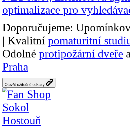
optimalizace pro vyhledáva
Doporučujeme: Upomínkov
| Kvalitní
pomaturitní stud
Odolné
protipožární dveře
a
Praha
Otevřit užitečné odkazy