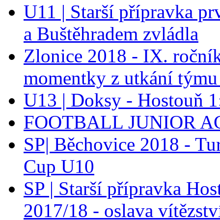
U11 | Starší přípravka p
a Buštěhradem zvládla
Zlonice 2018 - IX. roční
momentky z utkání týmu
U13 | Doksy - Hostouň 
FOOTBALL JUNIOR A
SP| Běchovice 2018 - Tu
Cup U10
SP | Starší přípravka H
2017/18 - oslava vítězstv