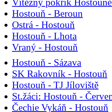
Vítězný pokřik Hostouně 
Hostouň - Beroun
Ostrá - Hostouň
Hostouň - Lhota
Vraný - Hostouň
Hostouň - Sázava
SK Rakovník - Hostouň
Hostouň - TJ Jíloviště
St.žáci: Hostouň - Červe
Čechie Vykáň - Hostouň