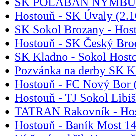
SK POLABAN NYMBURK
Hostouň - SK Úvaly (2.1
SK Sokol Brozany - Host
Hostouň - SK Český Brod
SK Kladno - Sokol Hosto
Pozvánka na derby SK K
Hostouň - FC Nový Bor 
Hostouň - TJ Sokol Libiš
TATRAN Rakovník - Hos
Hostouň - Baník Most 14