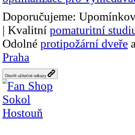
Doporučujeme: Upomínkov
| Kvalitní
pomaturitní stud
Odolné
protipožární dveře
a
Praha
Otevřit užitečné odkazy