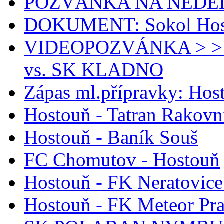
POZVÁNKA NA NEDĚLI
DOKUMENT: Sokol Host
VIDEOPOZVÁNKA > >
vs. SK KLADNO
Zápas ml.přípravky: Ho
Hostouň - Tatran Rakovn
Hostouň - Baník Souš
FC Chomutov - Hostouň
Hostouň - FK Neratovice
Hostouň - FK Meteor Pr