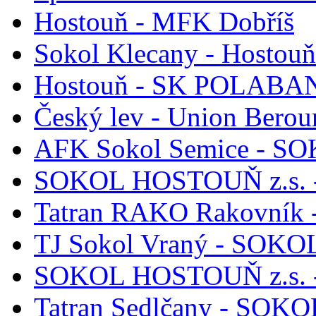
Hostouň - MFK Dobříš
Sokol Klecany - Hostouň
Hostouň - SK POLABAN 
Český lev - Union Berou
AFK Sokol Semice - S
SOKOL HOSTOUŇ z.s. -
Tatran RAKO Rakovník
TJ Sokol Vraný - SOKO
SOKOL HOSTOUŇ z.s. - 
Tatran Sedlčany - SOK