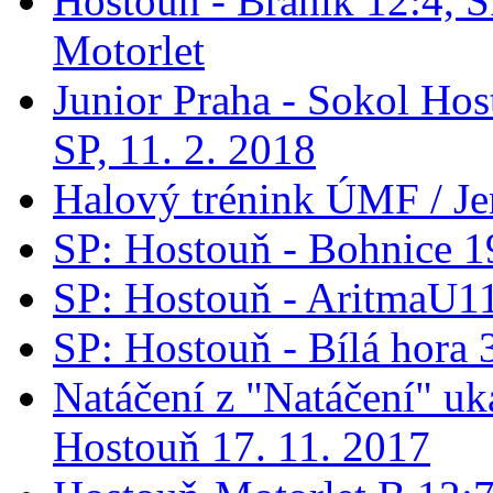
Hostouň - Bráník 12:4, S
Motorlet
Junior Praha - Sokol Hos
SP, 11. 2. 2018
Halový trénink ÚMF / Je
SP: Hostouň - Bohnice 1
SP: Hostouň - AritmaU1
SP: Hostouň - Bílá hora 
Natáčení z "Natáčení" 
Hostouň 17. 11. 2017