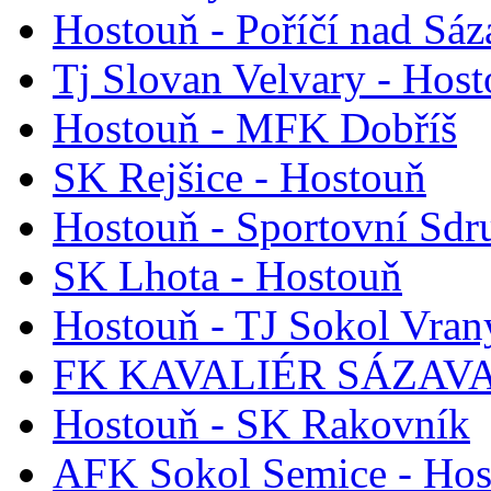
Hostouň - Poříčí nad Sá
Tj Slovan Velvary - Hos
Hostouň - MFK Dobříš
SK Rejšice - Hostouň
Hostouň - Sportovní Sdr
SK Lhota - Hostouň
Hostouň - TJ Sokol Vran
FK KAVALIÉR SÁZAVA 
Hostouň - SK Rakovník
AFK Sokol Semice - Hos