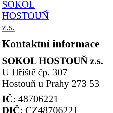
Kontaktní informace
SOKOL HOSTOUŇ z.s.
U Hřiště čp. 307
Hostouň u Prahy 273 53
IČ
: 48706221
DIČ
: CZ48706221