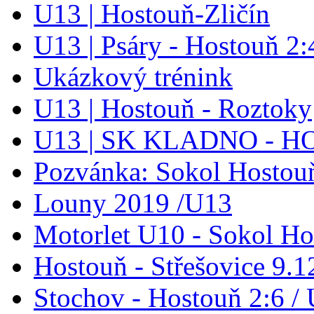
U13 | Hostouň-Zličín
U13 | Psáry - Hostouň 2:
Ukázkový trénink
U13 | Hostouň - Roztoky
U13 | SK KLADNO - 
Pozvánka: Sokol Hostouň
Louny 2019 /U13
Motorlet U10 - Sokol Ho
Hostouň - Střešovice 9.1
Stochov - Hostouň 2:6 / 