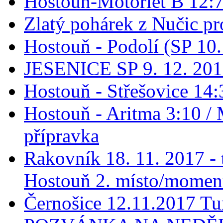
Hostouň-Motorlet B 12:7 
Zlatý pohárek z Nučic pro
Hostouň - Podolí (SP 10
JESENICE SP 9. 12. 20
Hostouň - Střešovice 14:
Hostouň - Aritma 3:10 / 
přípravka
Rakovník 18. 11. 2017 - t
Hostouň 2. místo/momen
Černošice 12.11.2017 Tur