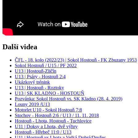
Další videa
ČFL - 18. kolo (2022/23) | Sokol Hostouň - FK Zbuzany 1953
Sokol Hostouň / U15 / PF 2022
U13 | Hostouň-Zličín
U13 | Psáry - Hostouň 2:4
Ukázkový trénink
U13 | Hostouň - Roztoky
U13 | SK KLADNO - HOSTOUŇ
Pozvánka: Sokol Hostouň vs. SK Kladno (28. 4. 2019)
Louny 2019 /U13
Motorlet U10 - Sokol Hostouň 7:8
Stochov - Hostouň 2:6 / U13 / 11. 11. 2018
Hostouň - Lhota, Hostouň - Tuchlovice
U11 | Doksy a Lhota, dvě výhry
Hostouň - Hřebeč 11:0 / U13
U11 | Hostouň vs Lhota a Velká Dobrá/Družec