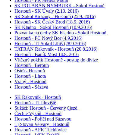
Hostouň - FK Meteor Praha
SK POLABAN NYMBURK - Sokol Hostouň
Hostouň - SK Úvaly (2.10. 2016)
SK Sokol Brozany - Hostouň (25.9. 2016)
Hostouň - SK Český Brod (18.9. 2016)
SK Kladno - Sokol Hostouň (10.9.2016)
Pozvánka na derby SK Kladno - Sokol Hostouň
Hostouň - FC Nový Bor (4.9.2016)
Hostouň - TJ Sokol Libiš (28.9.2016)
TATRAN Rakovník - Hostouň (20.8.2016)
Hostouň - Baník Most 14.8. 2016
Vítězný pokřik Hostouně - postup do divize
Hostouň - Beroun
Ostrá - Hostouň
Hostouň - Lhota
Vraný - Hostouň
Hostouň - Sázava
SK Rakovník - Hostouň
Hostouň - TJ Jíloviště
St.žáci: Hostouň - Červený újezd
Čechie Vykáň - Hostouň
Hostouň - Poříčí nad Sázavou
Tj Slovan Velvary - Hostouň
Hostouň - AFK Tuchlovice