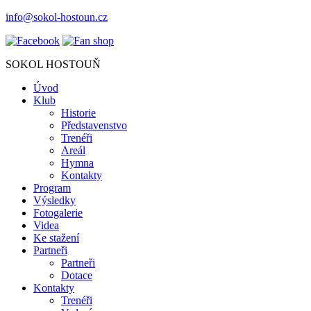
info@sokol-hostoun.cz
SOKOL HOSTOUŇ
Úvod
Klub
Historie
Představenstvo
Trenéři
Areál
Hymna
Kontakty
Program
Výsledky
Fotogalerie
Videa
Ke stažení
Partneři
Partneři
Dotace
Kontakty
Trenéři