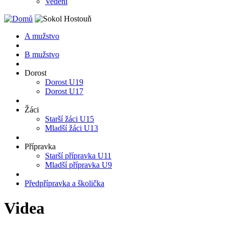
Vedení
A mužstvo
B mužstvo
Dorost
Dorost U19
Dorost U17
Žáci
Starší žáci U15
Mladší žáci U13
Přípravka
Starší přípravka U11
Mladší přípravka U9
Předpřípravka a školička
Videa