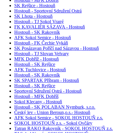
Hostouň - MFK Dobříš
SK Rejšice - Hostouň
Hostouň - Sportovní Sdružení Ostrá
SK Lhota - Hostouň
Hostouň - TJ Sokol Vraný
FK KAVALIÉR SÁZAVA - Hostouň
Hostouň - SK Rakovník
AFK Sokol Semice - Hostouň
Hostouň - FK Čechie Vykáň
SK Posázavan Poříčí nad Sázavou - Hostouň
Hostouň - TJ Slovan Velvary
MFK Dobříž - Hostouň
Hostouň - SK Rejšice
AFK Tuchlovice - Hostouň
Hostouň - SK Rakovník
SK SPARTAK Příbram - Hostouň
Hostouň - SK Rejšice
Sportovní Sdružení Ostrá - Hostouň
Hostouň - MFK Dobříš
Sokol Klecany - Hostouň
Hostouň - SK POLABAN Nymburk, s.r.o.
Český lev - Union Beroun,o.s.- Hostouň
AFK Sokol Semice - SOKOL HOSTOUŇ z.s.
SOKOL HOSTOUŇ z.s. - Sokol Ovčáry
Tatran RAKO Rakovník - SOKOL HOSTOUŇ z.s.