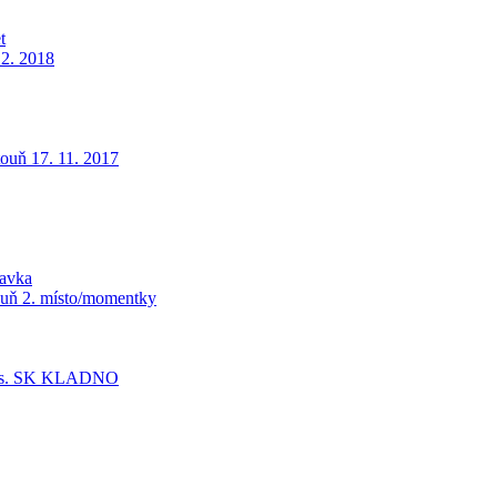
t
 2. 2018
ouň 17. 11. 2017
ravka
touň 2. místo/momentky
s. SK KLADNO