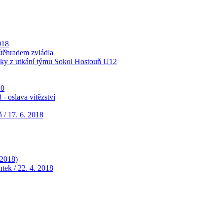
018
štěhradem zvládla
tky z utkání týmu Sokol Hostouň U12
10
- oslava vítězství
 / 17. 6. 2018
 2018)
ek / 22. 4. 2018