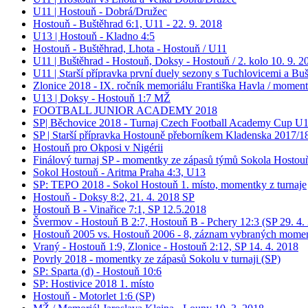
U11 | Hostouň - Dobrá/Družec
Hostouň - Buštěhrad 6:1, U11 - 22. 9. 2018
U13 | Hostouň - Kladno 4:5
Hostouň - Buštěhrad, Lhota - Hostouň / U11
U11 | Buštěhrad - Hostouň, Doksy - Hostouň / 2. kolo 10. 9. 2
U11 | Starší přípravka první duely sezony s Tuchlovicemi a Bu
Zlonice 2018 - IX. ročník memoriálu Františka Havla / momen
U13 | Doksy - Hostouň 1:7 MŽ
FOOTBALL JUNIOR ACADEMY 2018
SP| Běchovice 2018 - Turnaj Czech Football Academy Cup U
SP | Starší přípravka Hostouně přeborníkem Kladenska 2017/18 
Hostouň pro Okposi v Nigérii
Finálový turnaj SP - momentky ze zápasů týmů Sokola Hostouň
Sokol Hostouň - Aritma Praha 4:3, U13
SP: TEPO 2018 - Sokol Hostouň 1. místo, momentky z turnaje
Hostouň - Doksy 8:2, 21. 4. 2018 SP
Hostouň B - Vinařice 7:1, SP 12.5.2018
Švermov - Hostouň B 2:7, Hostouň B - Pchery 12:3 (SP 29. 4.
Hostouň 2005 vs. Hostouň 2006 - 8, záznam vybraných moment
Vraný - Hostouň 1:9, Zlonice - Hostouň 2:12, SP 14. 4. 2018
Povrly 2018 - momentky ze zápasů Sokolu v turnaji (SP)
SP: Sparta (d) - Hostouň 10:6
SP: Hostivice 2018 1. místo
Hostouň - Motorlet 1:6 (SP)