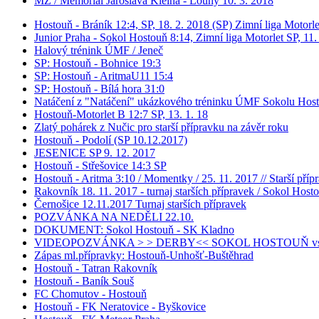
MŽ / Memoriál Jaroslava Kleina - Louny 10. 3. 2018
Hostouň - Bráník 12:4, SP, 18. 2. 2018 (SP) Zimní liga Motorle
Junior Praha - Sokol Hostouň 8:14, Zimní liga Motorlet SP, 11.
Halový trénink ÚMF / Jeneč
SP: Hostouň - Bohnice 19:3
SP: Hostouň - AritmaU11 15:4
SP: Hostouň - Bílá hora 31:0
Natáčení z "Natáčení" ukázkového tréninku ÚMF Sokolu Host
Hostouň-Motorlet B 12:7 SP, 13. 1. 18
Zlatý pohárek z Nučic pro starší přípravku na závěr roku
Hostouň - Podolí (SP 10.12.2017)
JESENICE SP 9. 12. 2017
Hostouň - Střešovice 14:3 SP
Hostouň - Aritma 3:10 / Momentky / 25. 11. 2017 // Starší příp
Rakovník 18. 11. 2017 - turnaj starších přípravek / Sokol Hos
Černošice 12.11.2017 Turnaj starších přípravek
POZVÁNKA NA NEDĚLI 22.10.
DOKUMENT: Sokol Hostouň - SK Kladno
VIDEOPOZVÁNKA > > DERBY<< SOKOL HOSTOUŇ v
Zápas ml.přípravky: Hostouň-Unhošť-Buštěhrad
Hostouň - Tatran Rakovník
Hostouň - Baník Souš
FC Chomutov - Hostouň
Hostouň - FK Neratovice - Byškovice