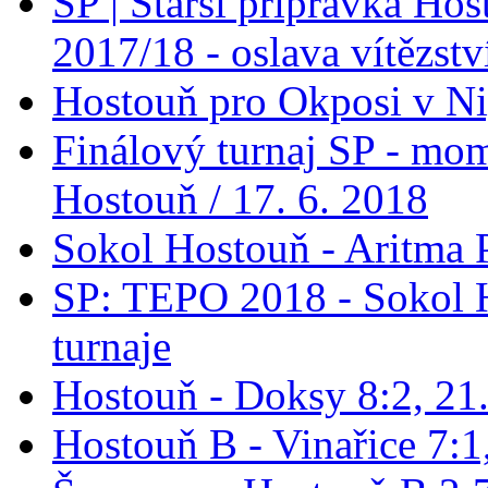
SP | Starší přípravka H
2017/18 - oslava vítězstv
Hostouň pro Okposi v Ni
Finálový turnaj SP - mo
Hostouň / 17. 6. 2018
Sokol Hostouň - Aritma 
SP: TEPO 2018 - Sokol 
turnaje
Hostouň - Doksy 8:2, 21
Hostouň B - Vinařice 7:1