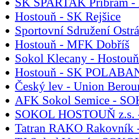
SK SPARTAK Příbram - 
Hostouň - SK Rejšice
Sportovní Sdružení Ostr
Hostouň - MFK Dobříš
Sokol Klecany - Hostouň
Hostouň - SK POLABAN 
Český lev - Union Berou
AFK Sokol Semice - S
SOKOL HOSTOUŇ z.s. -
Tatran RAKO Rakovník