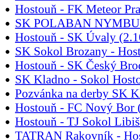
Hostouň - FK Meteor Pr
SK POLABAN NYMBURK
Hostouň - SK Úvaly (2.1
SK Sokol Brozany - Host
Hostouň - SK Český Brod
SK Kladno - Sokol Hosto
Pozvánka na derby SK K
Hostouň - FC Nový Bor 
Hostouň - TJ Sokol Libiš
TATRAN Rakovník - Hos