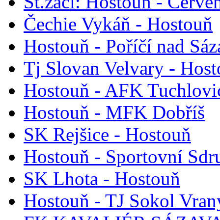
St.žáci: Hostouň - Červe
Čechie Vykáň - Hostouň
Hostouň - Poříčí nad Sá
Tj Slovan Velvary - Hos
Hostouň - AFK Tuchlovi
Hostouň - MFK Dobříš
SK Rejšice - Hostouň
Hostouň - Sportovní Sdr
SK Lhota - Hostouň
Hostouň - TJ Sokol Vran