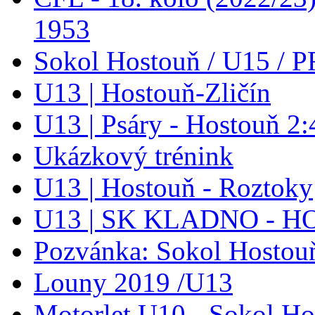
1953
Sokol Hostouň / U15 / P
U13 | Hostouň-Zličín
U13 | Psáry - Hostouň 2:
Ukázkový trénink
U13 | Hostouň - Roztoky
U13 | SK KLADNO - 
Pozvánka: Sokol Hostouň
Louny 2019 /U13
Motorlet U10 - Sokol Ho