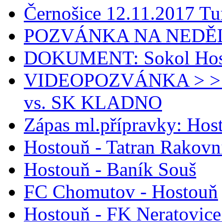
Černošice 12.11.2017 Tur
POZVÁNKA NA NEDĚLI
DOKUMENT: Sokol Host
VIDEOPOZVÁNKA > >
vs. SK KLADNO
Zápas ml.přípravky: Ho
Hostouň - Tatran Rakovn
Hostouň - Baník Souš
FC Chomutov - Hostouň
Hostouň - FK Neratovice