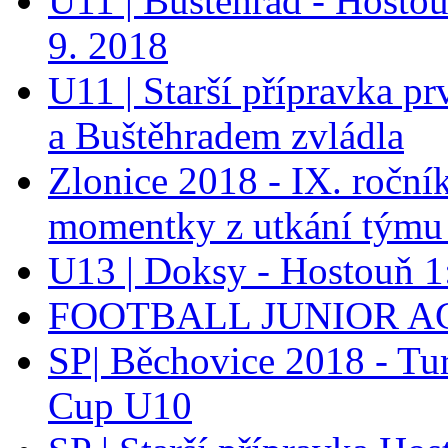
U11 | Buštěhrad - Hostou
9. 2018
U11 | Starší přípravka p
a Buštěhradem zvládla
Zlonice 2018 - IX. roční
momentky z utkání týmu
U13 | Doksy - Hostouň 
FOOTBALL JUNIOR A
SP| Běchovice 2018 - Tu
Cup U10