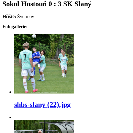
Sokol Hostouň 0 : 3 SK Slaný
Hřiště:
Švermov
Fotogallerie:
shbs-slany (22).jpg