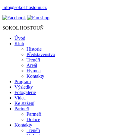
info@sokol-hostoun.cz
SOKOL HOSTOUŇ
Úvod
Klub
Historie
Představenstvo
Trenéři
Areál
Hymna
Kontakty
Program
Výsledky
Fotogalerie
Videa
Ke stažení
Partneři
Partneři
Dotace
Kontakty
Trenéři