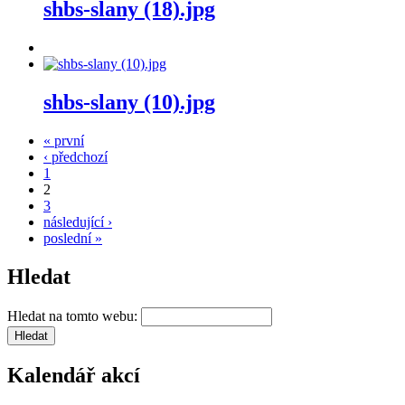
shbs-slany (18).jpg
shbs-slany (10).jpg
« první
‹ předchozí
1
2
3
následující ›
poslední »
Hledat
Hledat na tomto webu:
Kalendář akcí