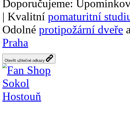
Doporučujeme: Upomínkov
| Kvalitní
pomaturitní stud
Odolné
protipožární dveře
a
Praha
Otevřit užitečné odkazy