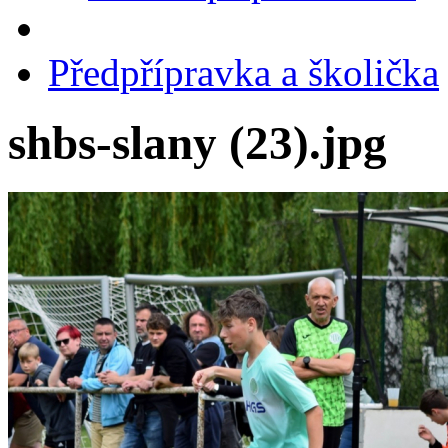
Předpřípravka a školička
shbs-slany (23).jpg