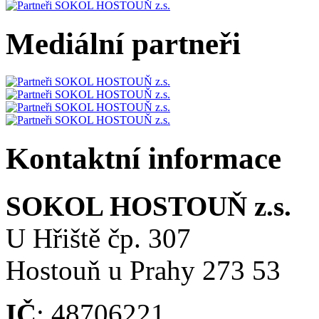
Mediální partneři
Kontaktní informace
SOKOL HOSTOUŇ z.s.
U Hřiště čp. 307
Hostouň u Prahy 273 53
IČ
: 48706221