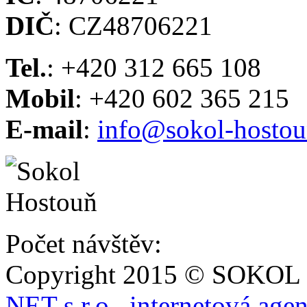
DIČ
: CZ48706221
Tel.
: +420 312 665 108
Mobil
: +420 602 365 215
E-mail
:
info@sokol-hostou
Počet návštěv:
Copyright 2015 © SOKOL
NET s.r.o., internetová age