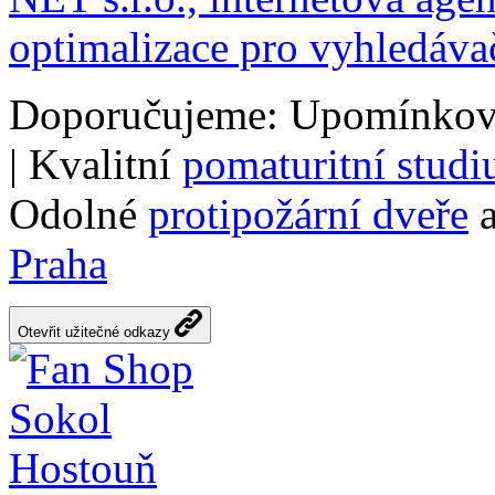
optimalizace pro vyhledáva
Doporučujeme: Upomínkov
| Kvalitní
pomaturitní stud
Odolné
protipožární dveře
a
Praha
Otevřit užitečné odkazy