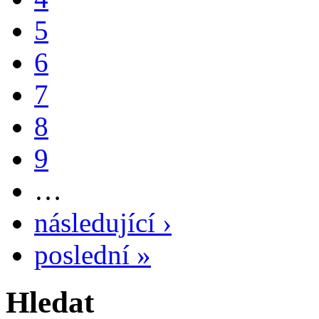
5
6
7
8
9
…
následující ›
poslední »
Hledat