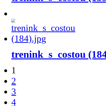
trenink_s_costou (184
1
2
3
4