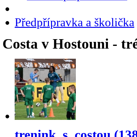
Předpřípravka a školička
Costa v Hostouni - tr
trenink_s_costou (138