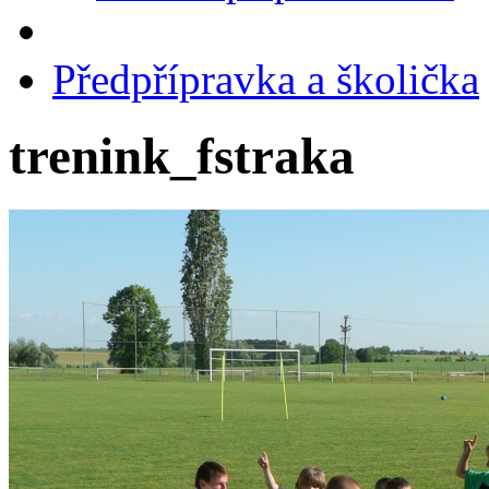
Předpřípravka a školička
trenink_fstraka