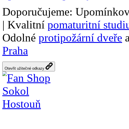
Doporučujeme: Upomínkov
| Kvalitní
pomaturitní stud
Odolné
protipožární dveře
a
Praha
Otevřit užitečné odkazy