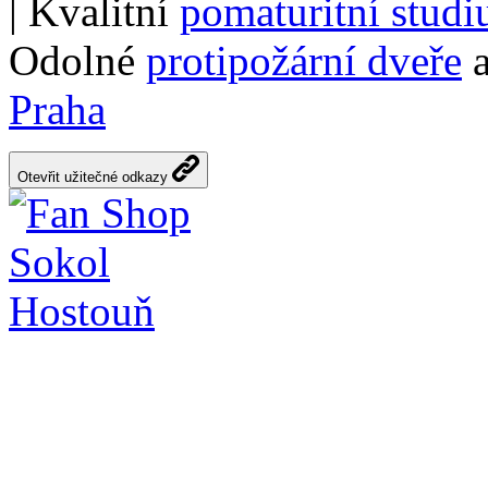
| Kvalitní
pomaturitní stud
Odolné
protipožární dveře
a
Praha
Otevřit užitečné odkazy