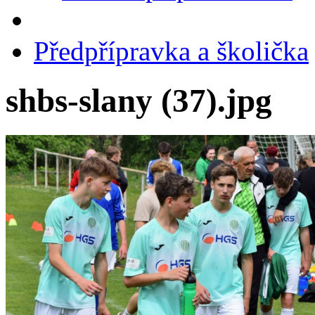
Předpřípravka a školička
shbs-slany (37).jpg