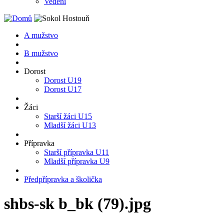
Vedení
A mužstvo
B mužstvo
Dorost
Dorost U19
Dorost U17
Žáci
Starší žáci U15
Mladší žáci U13
Přípravka
Starší přípravka U11
Mladší přípravka U9
Předpřípravka a školička
shbs-sk b_bk (79).jpg