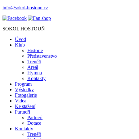
info@sokol-hostoun.cz
SOKOL HOSTOUŇ
Úvod
Klub
Historie
Představenstvo
Trenéři
Areál
Hymna
Kontakty
Program
Výsledky
Fotogalerie
Videa
Ke stažení
Partneři
Partneři
Dotace
Kontakty
Trenéři