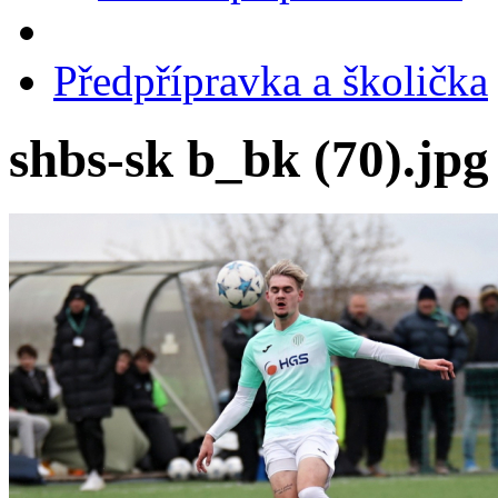
Předpřípravka a školička
shbs-sk b_bk (70).jpg