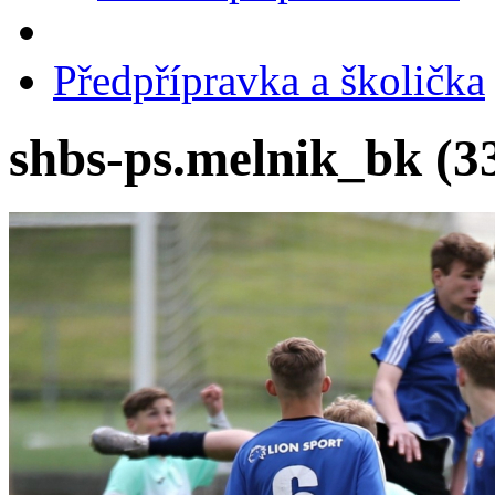
Předpřípravka a školička
shbs-ps.melnik_bk (33