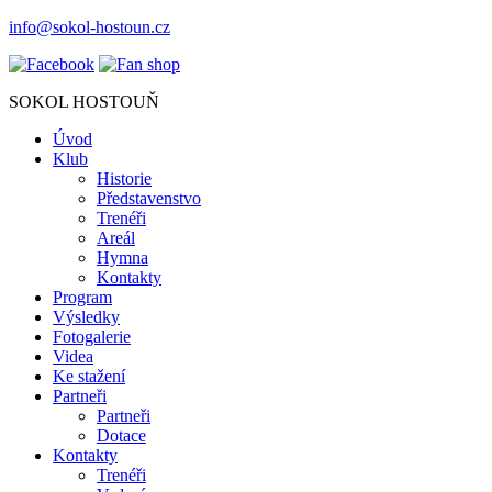
info@sokol-hostoun.cz
SOKOL HOSTOUŇ
Úvod
Klub
Historie
Představenstvo
Trenéři
Areál
Hymna
Kontakty
Program
Výsledky
Fotogalerie
Videa
Ke stažení
Partneři
Partneři
Dotace
Kontakty
Trenéři