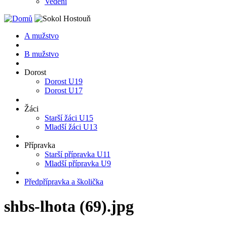
Vedení
A mužstvo
B mužstvo
Dorost
Dorost U19
Dorost U17
Žáci
Starší žáci U15
Mladší žáci U13
Přípravka
Starší přípravka U11
Mladší přípravka U9
Předpřípravka a školička
shbs-lhota (69).jpg