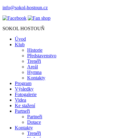
info@sokol-hostoun.cz
SOKOL HOSTOUŇ
Úvod
Klub
Historie
Představenstvo
Trenéři
Areál
Hymna
Kontakty
Program
Výsledky
Fotogalerie
Videa
Ke stažení
Partneři
Partneři
Dotace
Kontakty
Trenéři