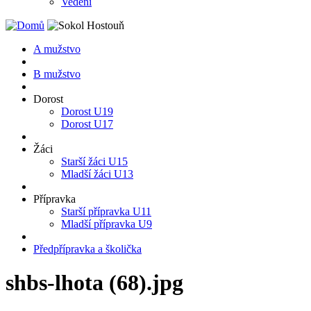
Vedení
A mužstvo
B mužstvo
Dorost
Dorost U19
Dorost U17
Žáci
Starší žáci U15
Mladší žáci U13
Přípravka
Starší přípravka U11
Mladší přípravka U9
Předpřípravka a školička
shbs-lhota (68).jpg