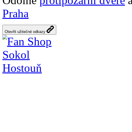
Odolné
protipožární dveře
a
Praha
Otevřit užitečné odkazy