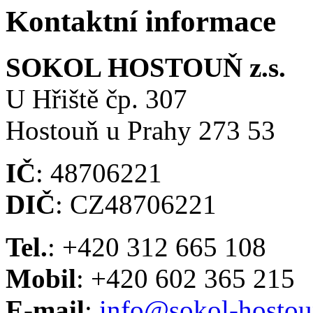
Kontaktní informace
SOKOL HOSTOUŇ z.s.
U Hřiště čp. 307
Hostouň u Prahy 273 53
IČ
: 48706221
DIČ
: CZ48706221
Tel.
: +420 312 665 108
Mobil
: +420 602 365 215
E-mail
:
info@sokol-hostou