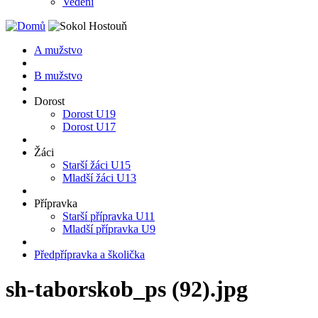
Vedení
A mužstvo
B mužstvo
Dorost
Dorost U19
Dorost U17
Žáci
Starší žáci U15
Mladší žáci U13
Přípravka
Starší přípravka U11
Mladší přípravka U9
Předpřípravka a školička
sh-taborskob_ps (92).jpg