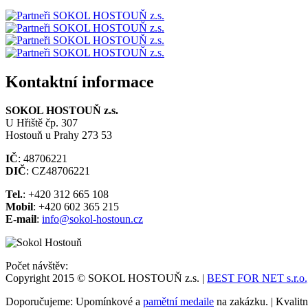
Kontaktní informace
SOKOL HOSTOUŇ z.s.
U Hřiště čp. 307
Hostouň u Prahy 273 53
IČ
: 48706221
DIČ
: CZ48706221
Tel.
: +420 312 665 108
Mobil
: +420 602 365 215
E-mail
:
info@sokol-hostoun.cz
Počet návštěv:
Copyright 2015 © SOKOL HOSTOUŇ z.s. |
BEST FOR NET s.r.o., 
Doporučujeme: Upomínkové a
pamětní medaile
na zakázku. | Kvalit