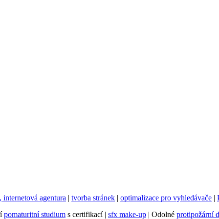
internetová agentura
|
tvorba stránek
|
optimalizace pro vyhledávače
|
ní
pomaturitní studium
s certifikací |
sfx make-up
| Odolné
protipožární 