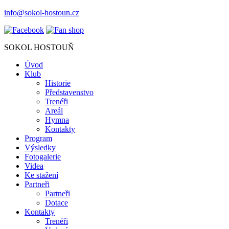
info@sokol-hostoun.cz
SOKOL HOSTOUŇ
Úvod
Klub
Historie
Představenstvo
Trenéři
Areál
Hymna
Kontakty
Program
Výsledky
Fotogalerie
Videa
Ke stažení
Partneři
Partneři
Dotace
Kontakty
Trenéři