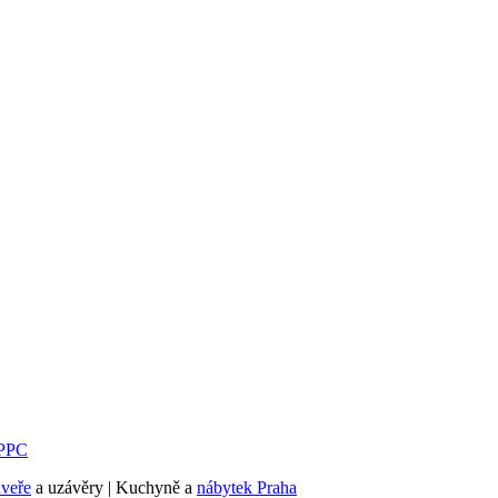
PPC
dveře
a uzávěry | Kuchyně a
nábytek Praha