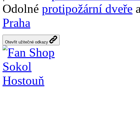
Odolné
protipožární dveře
a
Praha
Otevřit užitečné odkazy