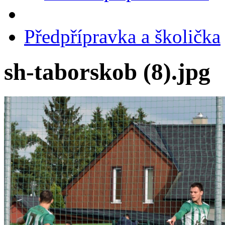
Předpřípravka a školička
sh-taborskob (8).jpg