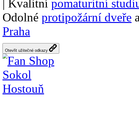
| Kvalitní
pomaturitní stud
Odolné
protipožární dveře
a
Praha
Otevřit užitečné odkazy