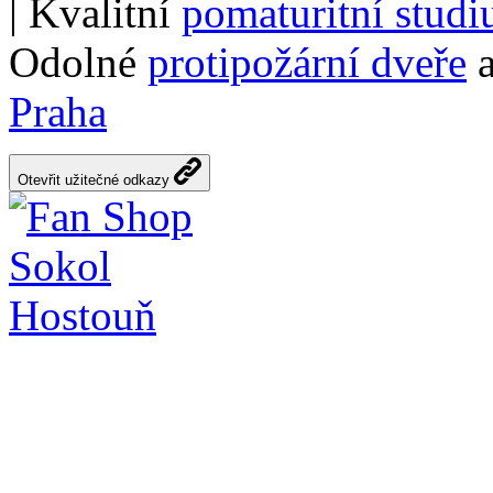
| Kvalitní
pomaturitní stud
Odolné
protipožární dveře
a
Praha
Otevřit užitečné odkazy