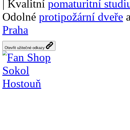
| Kvalitní
pomaturitní stud
Odolné
protipožární dveře
a
Praha
Otevřit užitečné odkazy