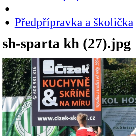
Předpřípravka a školička
sh-sparta kh (27).jpg