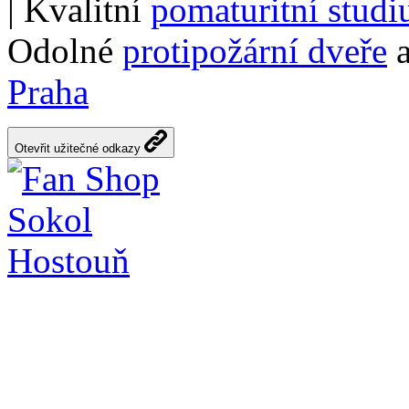
| Kvalitní
pomaturitní stud
Odolné
protipožární dveře
a
Praha
Otevřit užitečné odkazy