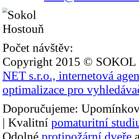
Počet návštěv:
Copyright 2015 © SOKOL
NET s.r.o., internetová age
optimalizace pro vyhledáva
Doporučujeme: Upomínkov
| Kvalitní
pomaturitní stud
Odolné
protipožární dveře
a