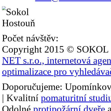
Počet návštěv:
Copyright 2015 © SOKOL
NET s.r.o., internetová age
optimalizace pro vyhledáva
Doporučujeme: Upomínkov
| Kvalitní
pomaturitní stud
Odolné
protipožární dveře
a