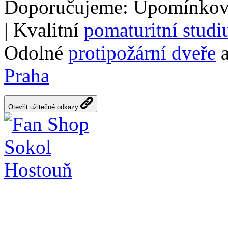
Doporučujeme: Upomínkov
| Kvalitní
pomaturitní stud
Odolné
protipožární dveře
a
Praha
Otevřit užitečné odkazy