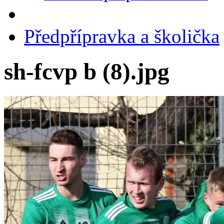
Předpřípravka a školička
sh-fcvp b (8).jpg