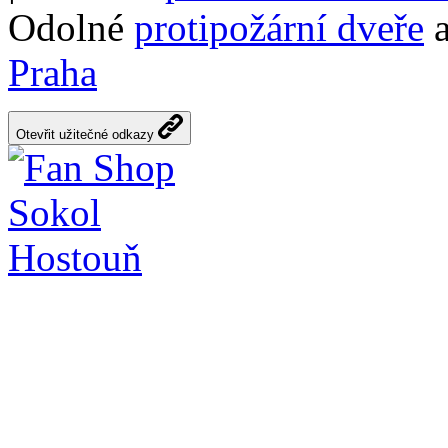
Odolné
protipožární dveře
a
Praha
Otevřit užitečné odkazy