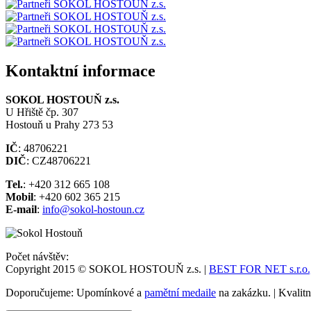
Kontaktní informace
SOKOL HOSTOUŇ z.s.
U Hřiště čp. 307
Hostouň u Prahy 273 53
IČ
: 48706221
DIČ
: CZ48706221
Tel.
: +420 312 665 108
Mobil
: +420 602 365 215
E-mail
:
info@sokol-hostoun.cz
Počet návštěv:
Copyright 2015 © SOKOL HOSTOUŇ z.s. |
BEST FOR NET s.r.o., 
Doporučujeme: Upomínkové a
pamětní medaile
na zakázku. | Kvalit