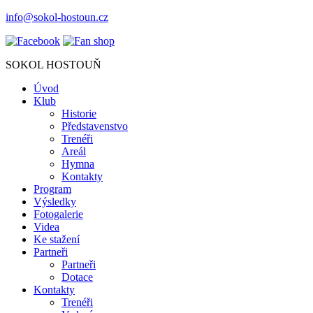
info@sokol-hostoun.cz
SOKOL HOSTOUŇ
Úvod
Klub
Historie
Představenstvo
Trenéři
Areál
Hymna
Kontakty
Program
Výsledky
Fotogalerie
Videa
Ke stažení
Partneři
Partneři
Dotace
Kontakty
Trenéři