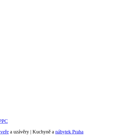
PPC
dveře
a uzávěry | Kuchyně a
nábytek Praha