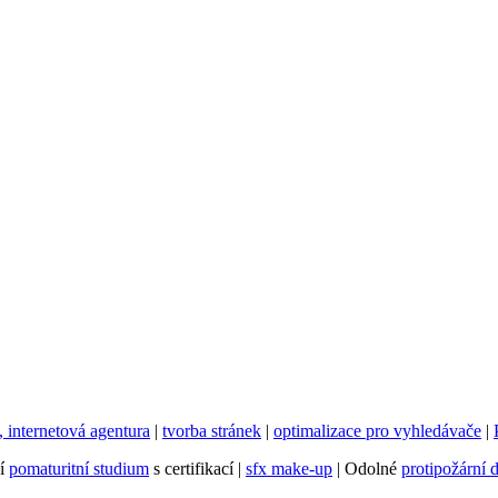
internetová agentura
|
tvorba stránek
|
optimalizace pro vyhledávače
|
ní
pomaturitní studium
s certifikací |
sfx make-up
| Odolné
protipožární 