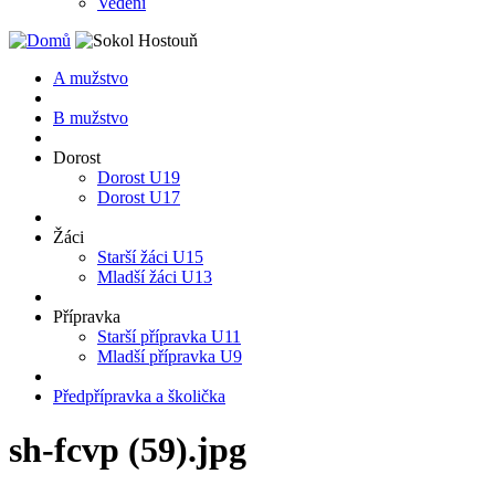
Vedení
A mužstvo
B mužstvo
Dorost
Dorost U19
Dorost U17
Žáci
Starší žáci U15
Mladší žáci U13
Přípravka
Starší přípravka U11
Mladší přípravka U9
Předpřípravka a školička
sh-fcvp (59).jpg