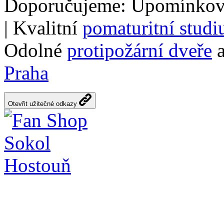
Doporučujeme: Upomínkov
| Kvalitní
pomaturitní stud
Odolné
protipožární dveře
a
Praha
Otevřit užitečné odkazy