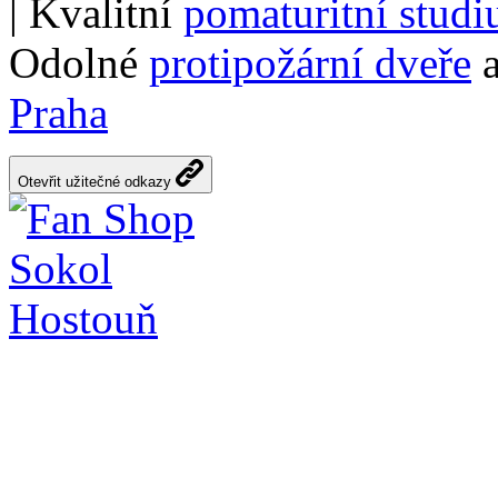
| Kvalitní
pomaturitní stud
Odolné
protipožární dveře
a
Praha
Otevřit užitečné odkazy