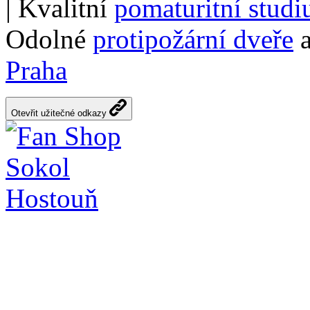
| Kvalitní
pomaturitní stud
Odolné
protipožární dveře
a
Praha
Otevřit užitečné odkazy