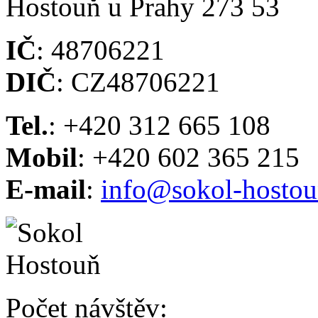
Hostouň u Prahy 273 53
IČ
: 48706221
DIČ
: CZ48706221
Tel.
: +420 312 665 108
Mobil
: +420 602 365 215
E-mail
:
info@sokol-hostou
Počet návštěv: