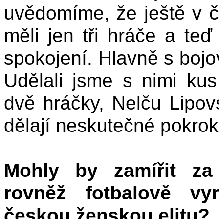
uvědomíme, že ještě v če
měli jen tři hráče a teď 
spokojení. Hlavně s bojo
Udělali jsme s nimi ku
dvě hráčky, Nelču Lipo
dělají neskutečné pokrok
Mohly by zamířit za 
rovněž fotbalově vy
českou ženskou elitu?