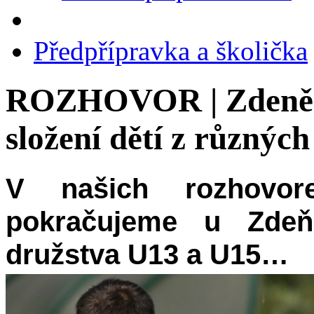
Předpřípravka a školička
ROZHOVOR | Zdeněk 
složení dětí z různýc
V našich rozhovor
pokračujeme u Zdeň
družstva U13 a U15…