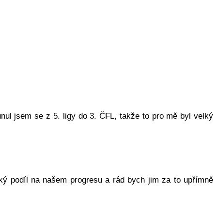
nul jsem se z 5. ligy do 3. ČFL, takže to pro mě byl velký
elký podíl na našem progresu a rád bych jim za to upřímně