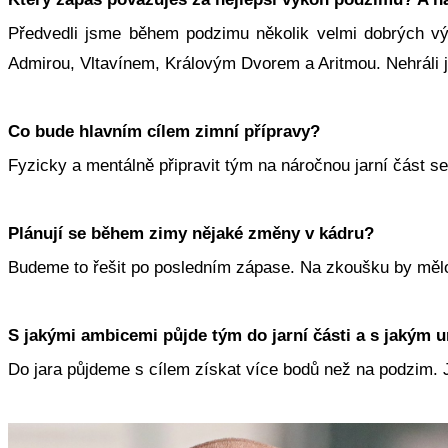
Předvedli jsme během podzimu několik velmi dobrých vý
Admirou, Vltavínem, Královým Dvorem a Aritmou. Nehráli j
Co bude hlavním cílem zimní přípravy?
Fyzicky a mentálně připravit tým na náročnou jarní část s
Plánují se během zimy nějaké změny v kádru?
Budeme to řešit po posledním zápase. Na zkoušku by mělo 
S jakými ambicemi půjde tým do jarní části a s jakým 
Do jara půjdeme s cílem získat více bodů než na podzim. 