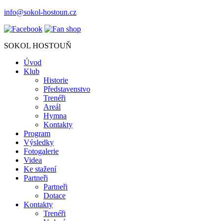
info@sokol-hostoun.cz
SOKOL HOSTOUŇ
Úvod
Klub
Historie
Představenstvo
Trenéři
Areál
Hymna
Kontakty
Program
Výsledky
Fotogalerie
Videa
Ke stažení
Partneři
Partneři
Dotace
Kontakty
Trenéři