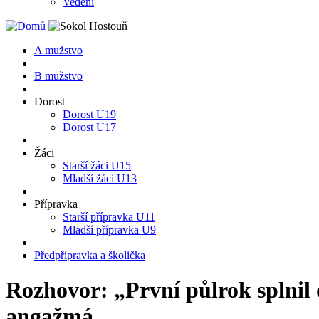
Vedení
A mužstvo
B mužstvo
Dorost
Dorost U19
Dorost U17
Žáci
Starší žáci U15
Mladší žáci U13
Přípravka
Starší přípravka U11
Mladší přípravka U9
Předpřípravka a školička
Rozhovor: „První půlrok splnil 
angažmá