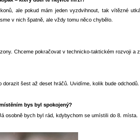
konů, ale pokud mám jeden vyzdvihnout, tak vítězné utk
sme v nich špatně, ale vždy tomu něco chybělo.
ezony. Chceme pokračovat v technicko-taktickém rozvoji a za
dorazit šest až deset hráčů. Uvidíme, kolik bude odchodů.
umístěním bys byl spokojený?
Já osobně bych byl rád, kdybychom se umístili do 8. místa.