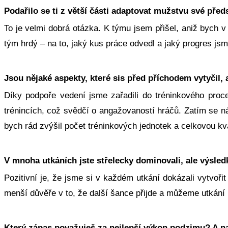
Podařilo se ti z větší části adaptovat mužstvu své předs
To je velmi dobrá otázka. K týmu jsem přišel, aniž bych 
tým hrdý – na to, jaký kus práce odvedl a jaký progres jsm
Jsou nějaké aspekty, které sis před příchodem vytyčil, 
Díky podpoře vedení jsme zařadili do tréninkového proc
trénincích, což svědčí o angažovaností hráčů. Zatím se n
bych rád zvýšil počet tréninkových jednotek a celkovou kv
V mnoha utkáních jste střelecky dominovali, ale výsled
Pozitivní je, že jsme si v každém utkání dokázali vytvoř
menší důvěře v to, že další šance přijde a můžeme utkání
Který zápas považuješ za nejlepší výkon podzimu? A na