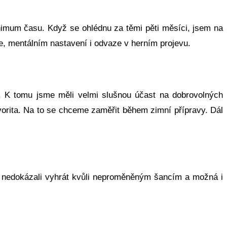
inimum času. Když se ohlédnu za těmi pěti měsíci, jsem na
ce, mentálním nastavení i odvaze v herním projevu.
u. K tomu jsme měli velmi slušnou účast na dobrovolných
vorita. Na to se chceme zaměřit během zimní přípravy. Dál
ale nedokázali vyhrát kvůli neproměněným šancím a možná i