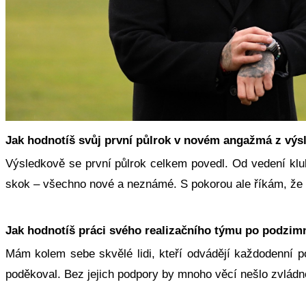
Jak hodnotíš svůj první půlrok v novém angažmá z vý
Výsledkově se první půlrok celkem povedl. Od vedení klubu
skok – všechno nové a neznámé. S pokorou ale říkám, že v
Jak hodnotíš práci svého realizačního týmu po podzimn
Mám kolem sebe skvělé lidi, kteří odvádějí každodenní po
poděkoval. Bez jejich podpory by mnoho věcí nešlo zvládno