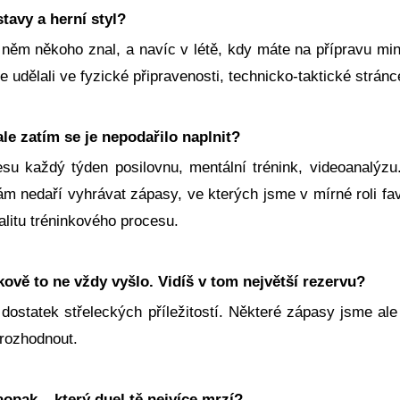
tavy a herní styl?
v něm někoho znal, a navíc v létě, kdy máte na přípravu m
e udělali ve fyzické připravenosti, technicko-taktické strán
ale zatím se je nepodařilo naplnit?
esu každý týden posilovnu, mentální trénink, videoanalýz
ám nedaří vyhrávat zápasy, ve kterých jsme v mírné roli fa
alitu tréninkového procesu.
kově to ne vždy vyšlo. Vidíš v tom největší rezervu?
it dostatek střeleckých příležitostí. Některé zápasy jsme 
 rozhodnout.
opak – který duel tě nejvíce mrzí?