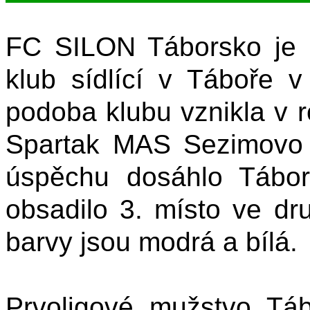
FC SILON Táborsko je č
klub sídlící v Táboře 
podoba klubu vznikla v 
Spartak MAS Sezimovo 
úspěchu dosáhlo Tábo
obsadilo 3. místo ve dr
barvy jsou modrá a bílá.
Prvoligové mužstvo Tá