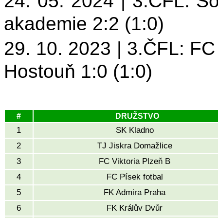
24. 05. 2024 | 3.ČFL: S
akademie 2:2 (1:0)
29. 10. 2023 | 3.ČFL: F
Hostouň 1:0 (1:0)
#
DRUŽSTVO
1
SK Kladno
2
TJ Jiskra Domažlice
3
FC Viktoria Plzeň B
4
FC Písek fotbal
5
FK Admira Praha
6
FK Králův Dvůr