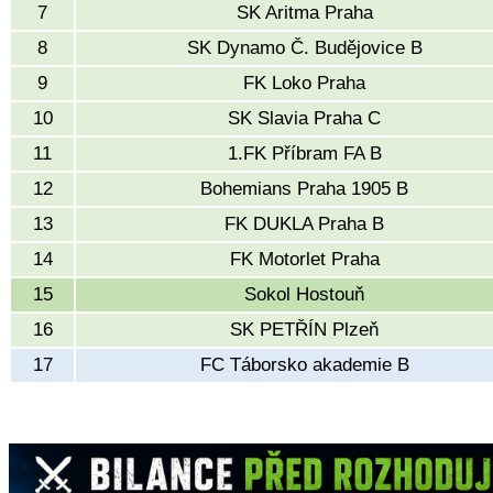
7
SK Aritma Praha
8
SK Dynamo Č. Budějovice B
9
FK Loko Praha
10
SK Slavia Praha C
11
1.FK Příbram FA B
12
Bohemians Praha 1905 B
13
FK DUKLA Praha B
14
FK Motorlet Praha
15
Sokol Hostouň
16
SK PETŘÍN Plzeň
17
FC Táborsko akademie B