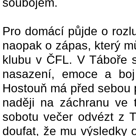
soubojem.
Pro domácí půjde o rozlu
naopak o zápas, který m
klubu v ČFL. V Táboře 
nasazení, emoce a boj
Hostouň má před sebou p
naději na záchranu ve t
sobotu večer odvézt z T
doufat, že mu výsledky 