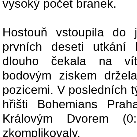
vysoký počet branek.
Hostouň vstoupila do j
prvních deseti utkání
dlouho čekala na vít
bodovým ziskem držela
pozicemi. V posledních t
hřišti Bohemians Pra
Královým Dvorem (0:1
zkomplikovaly.