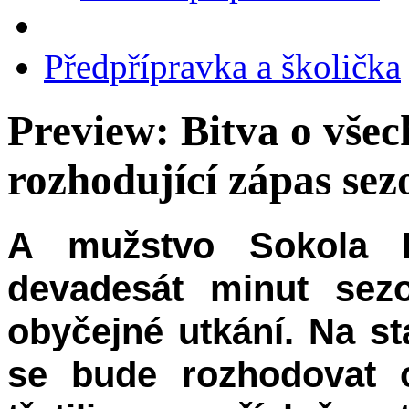
Předpřípravka a školička
Preview: Bitva o vše
rozhodující zápas sez
A mužstvo Sokola H
devadesát minut sez
obyčejné utkání. Na 
se bude rozhodovat 