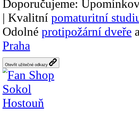
Doporučujeme: Upomínkov
| Kvalitní
pomaturitní stud
Odolné
protipožární dveře
a
Praha
Otevřit užitečné odkazy