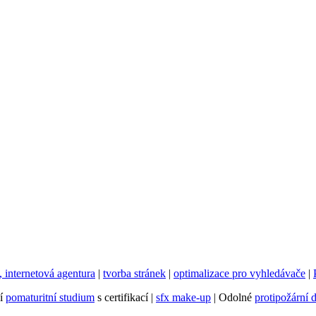
internetová agentura
|
tvorba stránek
|
optimalizace pro vyhledávače
|
ní
pomaturitní studium
s certifikací |
sfx make-up
| Odolné
protipožární 