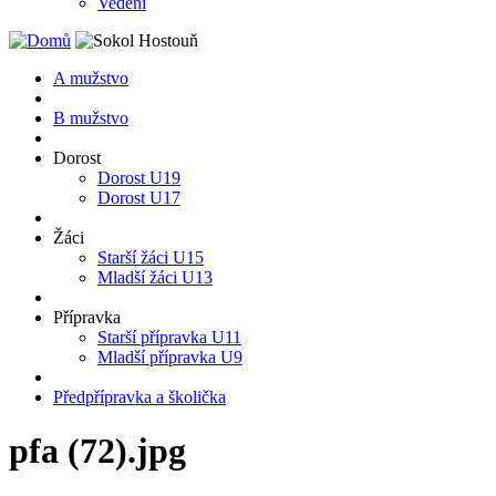
Vedení
A mužstvo
B mužstvo
Dorost
Dorost U19
Dorost U17
Žáci
Starší žáci U15
Mladší žáci U13
Přípravka
Starší přípravka U11
Mladší přípravka U9
Předpřípravka a školička
pfa (72).jpg