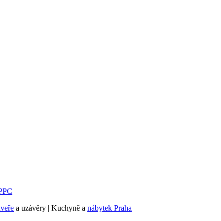
PPC
dveře
a uzávěry | Kuchyně a
nábytek Praha