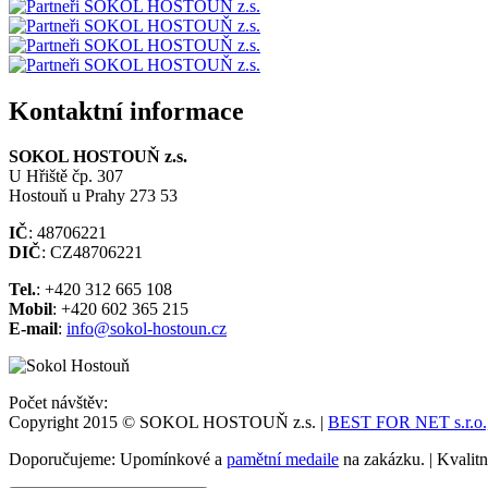
Kontaktní informace
SOKOL HOSTOUŇ z.s.
U Hřiště čp. 307
Hostouň u Prahy 273 53
IČ
: 48706221
DIČ
: CZ48706221
Tel.
: +420 312 665 108
Mobil
: +420 602 365 215
E-mail
:
info@sokol-hostoun.cz
Počet návštěv:
Copyright 2015 © SOKOL HOSTOUŇ z.s. |
BEST FOR NET s.r.o., 
Doporučujeme: Upomínkové a
pamětní medaile
na zakázku. | Kvalit