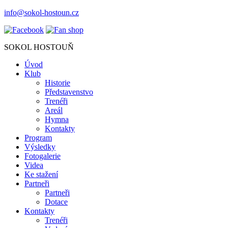
info@sokol-hostoun.cz
SOKOL HOSTOUŇ
Úvod
Klub
Historie
Představenstvo
Trenéři
Areál
Hymna
Kontakty
Program
Výsledky
Fotogalerie
Videa
Ke stažení
Partneři
Partneři
Dotace
Kontakty
Trenéři