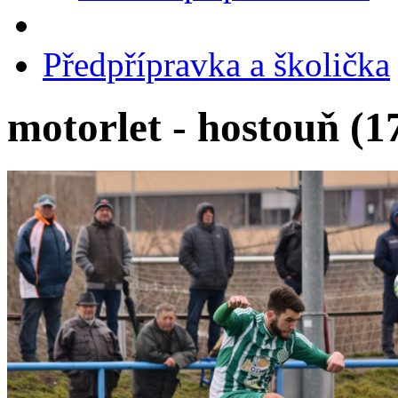
Předpřípravka a školička
motorlet - hostouň (1