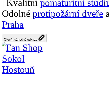
| Kvalitní
pomaturitní stud
Odolné
protipožární dveře
a
Praha
Otevřit užitečné odkazy