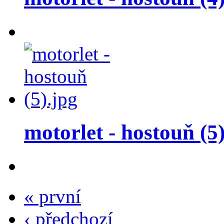
motorlet - hostouň (5
« první
‹ předchozí