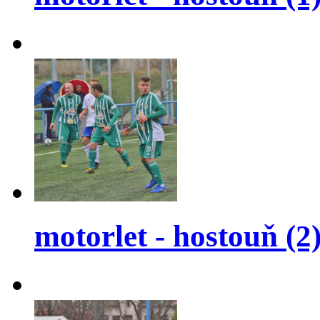
motorlet - hostouň (2