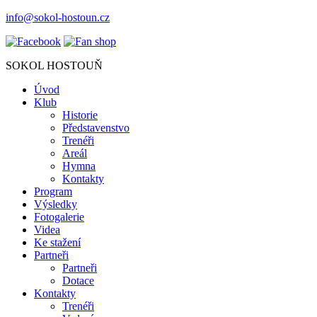
info@sokol-hostoun.cz
SOKOL HOSTOUŇ
Úvod
Klub
Historie
Představenstvo
Trenéři
Areál
Hymna
Kontakty
Program
Výsledky
Fotogalerie
Videa
Ke stažení
Partneři
Partneři
Dotace
Kontakty
Trenéři