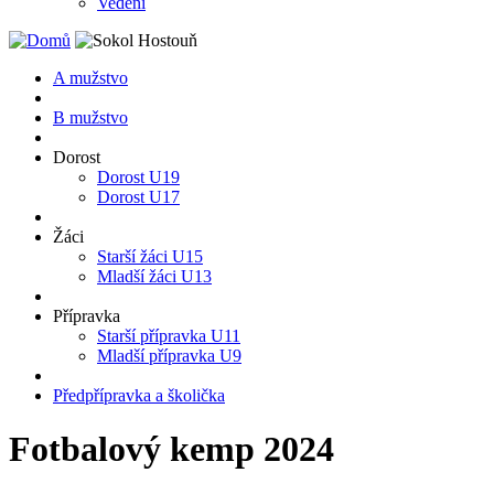
Vedení
A mužstvo
B mužstvo
Dorost
Dorost U19
Dorost U17
Žáci
Starší žáci U15
Mladší žáci U13
Přípravka
Starší přípravka U11
Mladší přípravka U9
Předpřípravka a školička
Fotbalový kemp 2024