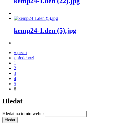
kemp24-1.den (22).jpg
kemp24-1.den (5).jpg
« první
‹ předchozí
1
2
3
4
5
6
Hledat
Hledat na tomto webu: