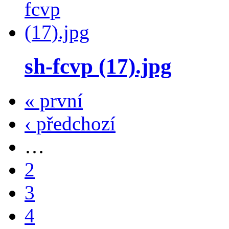
sh-fcvp (17).jpg
« první
‹ předchozí
…
2
3
4