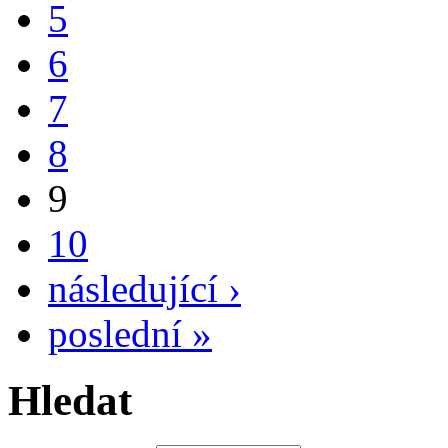
5
6
7
8
9
10
následující ›
poslední »
Hledat