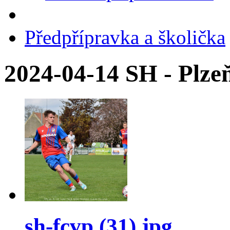
Předpřípravka a školička
2024-04-14 SH - Plze
sh-fcvp (31).jpg