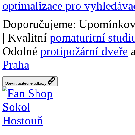
optimalizace pro vyhledáva
Doporučujeme: Upomínkov
| Kvalitní
pomaturitní stud
Odolné
protipožární dveře
a
Praha
Otevřit užitečné odkazy