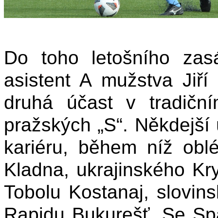
Do toho letošního zas
asistent A mužstva Jiří
druhá účast v tradiční
pražských „S“. Někdejší
kariéru, během níž obl
Kladna, ukrajinského Kr
Tobolu Kostanaj, slovi
Rapidu Bukurešť. Se Spa