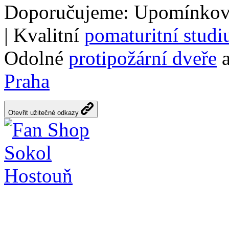
Doporučujeme: Upomínkov
| Kvalitní
pomaturitní stud
Odolné
protipožární dveře
a
Praha
Otevřit užitečné odkazy