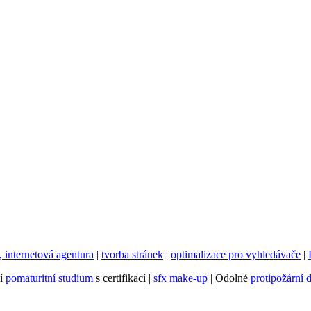
internetová agentura
|
tvorba stránek
|
optimalizace pro vyhledávače
|
ní
pomaturitní studium
s certifikací |
sfx make-up
| Odolné
protipožární 