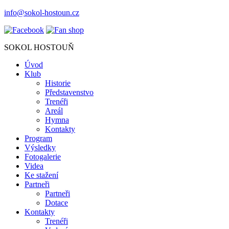
info@sokol-hostoun.cz
SOKOL HOSTOUŇ
Úvod
Klub
Historie
Představenstvo
Trenéři
Areál
Hymna
Kontakty
Program
Výsledky
Fotogalerie
Videa
Ke stažení
Partneři
Partneři
Dotace
Kontakty
Trenéři