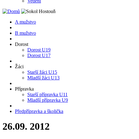
Vedení
A mužstvo
B mužstvo
Dorost
Dorost U19
Dorost U17
Žáci
Starší žáci U15
Mladší žáci U13
Přípravka
Starší přípravka U11
Mladší přípravka U9
Předpřípravka a školička
26.09. 2012