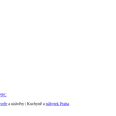
PPC
dveře
a uzávěry | Kuchyně a
nábytek Praha