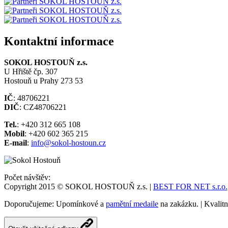
Kontaktní informace
SOKOL HOSTOUŇ z.s.
U Hřiště čp. 307
Hostouň u Prahy 273 53
IČ
: 48706221
DIČ
: CZ48706221
Tel.
: +420 312 665 108
Mobil
: +420 602 365 215
E-mail
:
info@sokol-hostoun.cz
Počet návštěv:
Copyright 2015 © SOKOL HOSTOUŇ z.s. |
BEST FOR NET s.r.o., 
Doporučujeme: Upomínkové a
pamětní medaile
na zakázku. | Kvalit