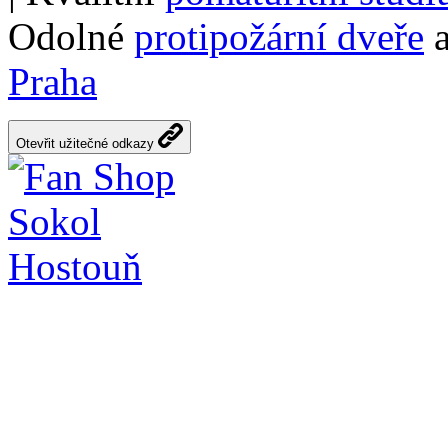
Odolné
protipožární dveře
a
Praha
Otevřit užitečné odkazy