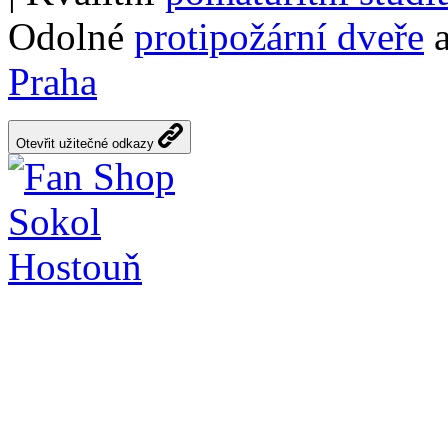
Odolné
protipožární dveře
a
Praha
Otevřit užitečné odkazy