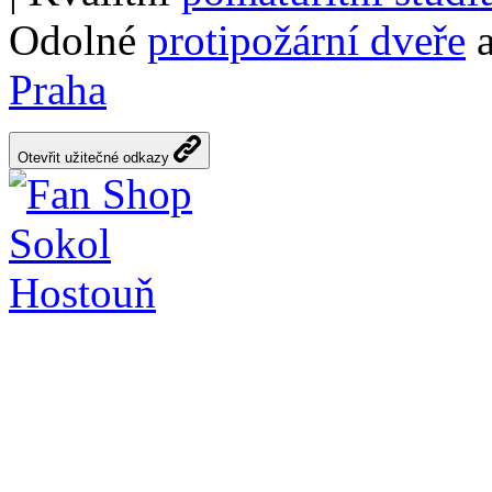
Odolné
protipožární dveře
a
Praha
Otevřit užitečné odkazy