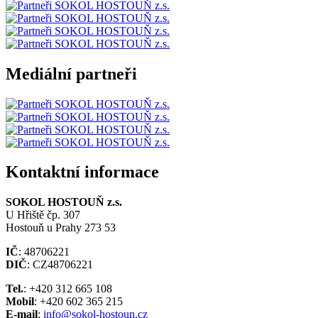
Mediální partneři
Kontaktní informace
SOKOL HOSTOUŇ z.s.
U Hřiště čp. 307
Hostouň u Prahy 273 53
IČ
: 48706221
DIČ
: CZ48706221
Tel.
: +420 312 665 108
Mobil
: +420 602 365 215
E-mail
:
info@sokol-hostoun.cz