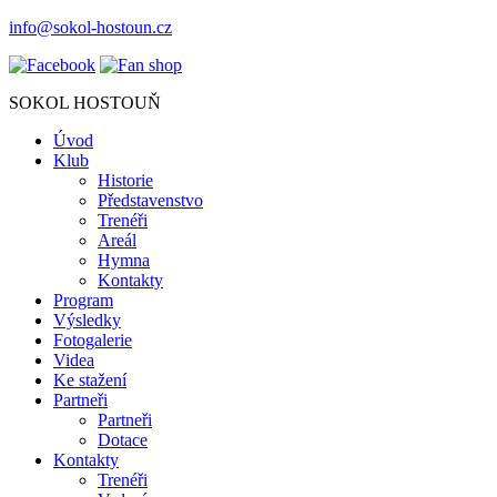
info@sokol-hostoun.cz
SOKOL HOSTOUŇ
Úvod
Klub
Historie
Představenstvo
Trenéři
Areál
Hymna
Kontakty
Program
Výsledky
Fotogalerie
Videa
Ke stažení
Partneři
Partneři
Dotace
Kontakty
Trenéři