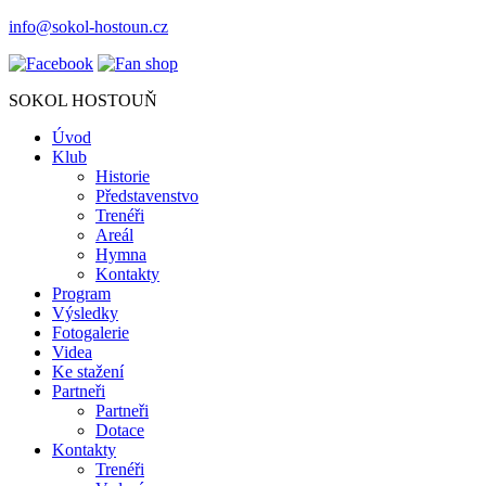
info@sokol-hostoun.cz
SOKOL HOSTOUŇ
Úvod
Klub
Historie
Představenstvo
Trenéři
Areál
Hymna
Kontakty
Program
Výsledky
Fotogalerie
Videa
Ke stažení
Partneři
Partneři
Dotace
Kontakty
Trenéři