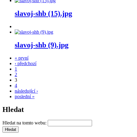
slavoj-shb (15).jpg
slavoj-shb (9).jpg
« první
‹ předchozí
1
2
3
4
následující ›
poslední »
Hledat
Hledat na tomto webu: