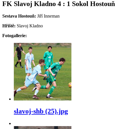
FK Slavoj Kladno 4 : 1 Sokol Hostouň
Sestava Hostouň:
Jiří Inneman
Hřiště:
Slavoj Kladno
Fotogallerie:
slavoj-shb (25).jpg