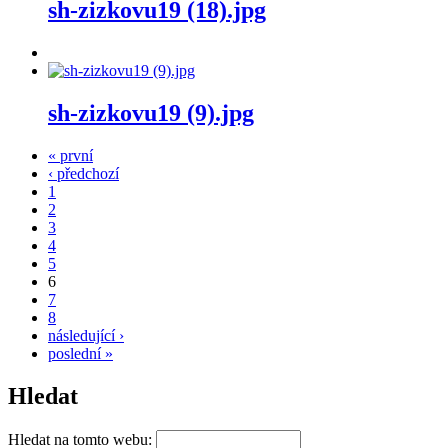
sh-zizkovu19 (18).jpg
sh-zizkovu19 (9).jpg
« první
‹ předchozí
1
2
3
4
5
6
7
8
následující ›
poslední »
Hledat
Hledat na tomto webu: