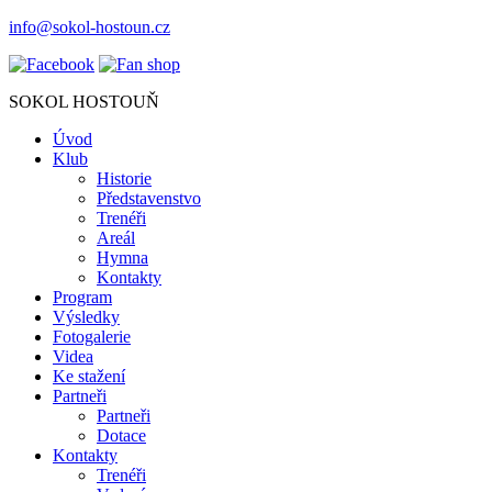
info@sokol-hostoun.cz
SOKOL HOSTOUŇ
Úvod
Klub
Historie
Představenstvo
Trenéři
Areál
Hymna
Kontakty
Program
Výsledky
Fotogalerie
Videa
Ke stažení
Partneři
Partneři
Dotace
Kontakty
Trenéři