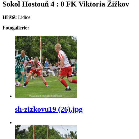
Sokol Hostouň 4 : 0 FK Viktoria Žižkov
Hřiště:
Lidice
Fotogallerie:
sh-zizkovu19 (26).jpg