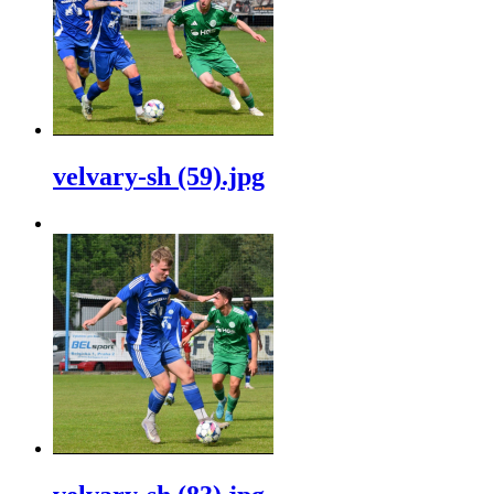
velvary-sh (59).jpg