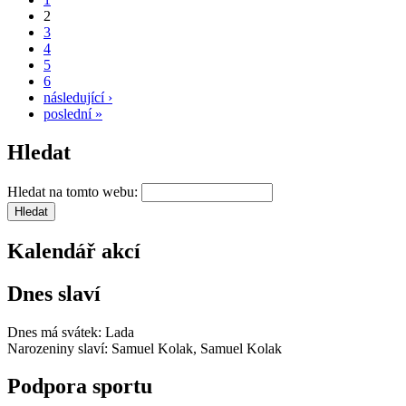
2
3
4
5
6
následující ›
poslední »
Hledat
Hledat na tomto webu:
Kalendář akcí
Dnes slaví
Dnes má svátek:
Lada
Narozeniny slaví:
Samuel Kolak, Samuel Kolak
Podpora sportu