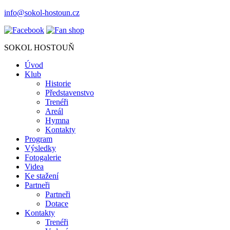
info@sokol-hostoun.cz
SOKOL HOSTOUŇ
Úvod
Klub
Historie
Představenstvo
Trenéři
Areál
Hymna
Kontakty
Program
Výsledky
Fotogalerie
Videa
Ke stažení
Partneři
Partneři
Dotace
Kontakty
Trenéři