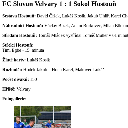
FC Slovan Velvary 1 : 1 Sokol Hostouň
Sestava Hostouň:
David Čížek, Lukáš Kosík, Jakub Uhlíř, Karel C
Náhradníci Hostouň:
Václav Bízek, Adam Borkovec, Milan Bikhan
Střídání Hostouň:
Tomáš Mládek vystřídal Tomáš Müller v 61 minu
Střelci Hostouň:
Timi Egbe - 15. minuta
Žluté karty:
Lukáš Kosík
Rozhodčí:
Hodek Jakub – Hoch Karel, Makovec Lukáš
Počet diváků:
150
Hřiště:
Velvary
Fotogallerie: